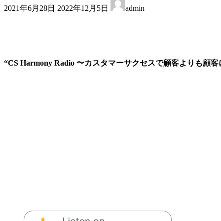
最
2021年6月28日
2022年12月5日
admin
終
更
新
日
時
:
“CS Harmony Radio 〜カスタマーサクセスで顧客よりも