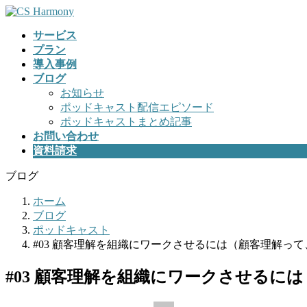
コ
ナ
ン
ビ
サービス
テ
ゲ
プラン
ン
ー
導入事例
ツ
シ
ブログ
へ
ョ
お知らせ
ス
ン
ポッドキャスト配信エピソード
キ
に
ポッドキャストまとめ記事
ッ
移
お問い合わせ
プ
動
資料請求
ブログ
ホーム
ブログ
ポッドキャスト
#03 顧客理解を組織にワークさせるには（顧客理解っ
#03 顧客理解を組織にワークさせるに