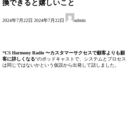
換できると嬉しいこと
最
2024年7月22日
2024年7月22日
admin
終
更
新
日
時
:
“CS Harmony Radio 〜カスタマーサクセスで顧客よりも顧
客に詳しくなる
“
のポッドキャストで、システムとプロセス
は同じではないかという仮説から出発して話しました。