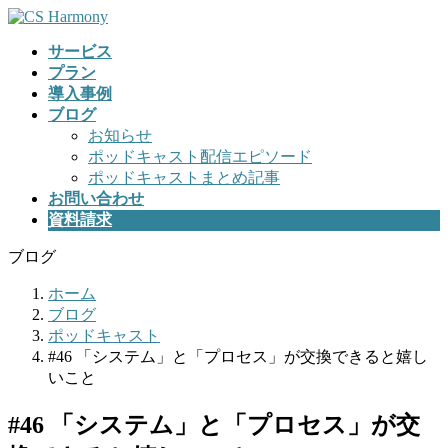
コ
ナ
ン
ビ
サービス
テ
ゲ
プラン
ン
ー
導入事例
ツ
シ
ブログ
へ
ョ
お知らせ
ス
ン
ポッドキャスト配信エピソード
キ
に
ポッドキャストまとめ記事
ッ
移
お問い合わせ
プ
動
資料請求
ブログ
ホーム
ブログ
ポッドキャスト
#46 「システム」と「プロセス」が交換できると嬉し
いこと
#46 「システム」と「プロセス」が交