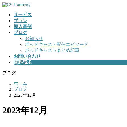
コ
ナ
ン
ビ
サービス
テ
ゲ
プラン
ン
ー
導入事例
ツ
シ
ブログ
へ
ョ
お知らせ
ス
ン
ポッドキャスト配信エピソード
キ
に
ポッドキャストまとめ記事
ッ
移
お問い合わせ
プ
動
資料請求
ブログ
ホーム
ブログ
2023年12月
2023年12月