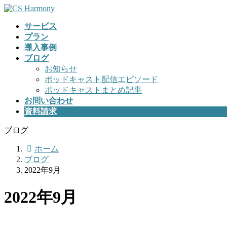
コ
ナ
ン
ビ
サービス
テ
ゲ
プラン
ン
ー
導入事例
ツ
シ
ブログ
へ
ョ
お知らせ
ス
ン
ポッドキャスト配信エピソード
キ
に
ポッドキャストまとめ記事
ッ
移
お問い合わせ
プ
動
資料請求
ブログ
ホーム
ブログ
2022年9月
2022年9月