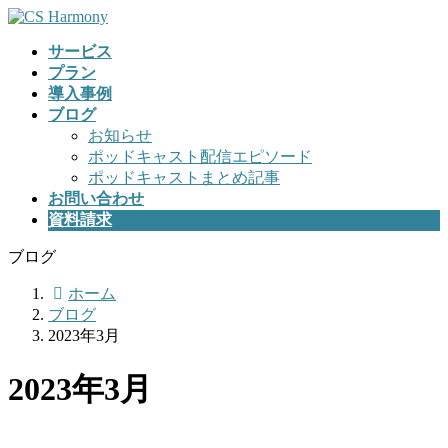
コ
ナ
ン
ビ
サービス
テ
ゲ
プラン
ン
ー
導入事例
ツ
シ
ブログ
へ
ョ
お知らせ
ス
ン
ポッドキャスト配信エピソード
キ
に
ポッドキャストまとめ記事
ッ
移
お問い合わせ
プ
動
資料請求
ブログ
ホーム
ブログ
2023年3月
2023年3月