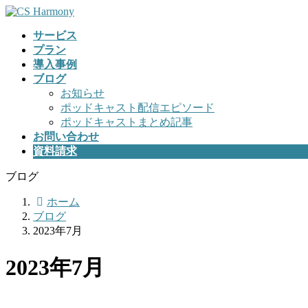
コ
ナ
ン
ビ
サービス
テ
ゲ
プラン
ン
ー
導入事例
ツ
シ
ブログ
へ
ョ
お知らせ
ス
ン
ポッドキャスト配信エピソード
キ
に
ポッドキャストまとめ記事
ッ
移
お問い合わせ
プ
動
資料請求
ブログ
ホーム
ブログ
2023年7月
2023年7月