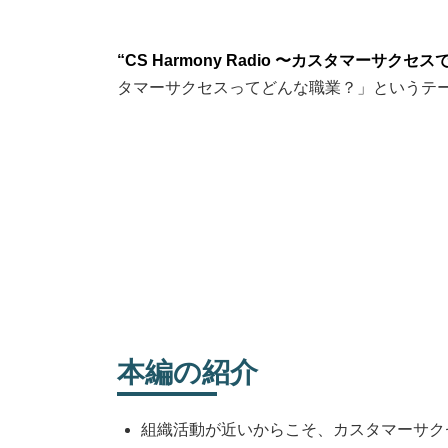
更
新
日
“CS Harmony Radio 〜カスタマーサ
時
:
タマーサクセスってどんな職業？」というテ
本編の紹介
組織活動が近いからこそ、カスタマーサク