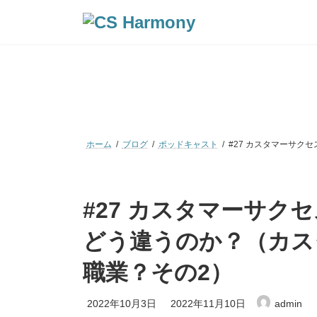
コ
ナ
ン
ビ
テ
ゲ
ン
ー
ツ
シ
へ
ョ
ス
ン
キ
に
ッ
移
プ
動
ホーム
ブログ
ポッドキャスト
#27 カスタマーサ
#27 カスタマーサク
どう違うのか？（カス
職業？その2）
最
2022年10月3日
2022年11月10日
admin
終