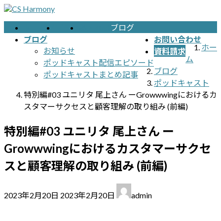
コ
ナ
ン
ビ
サービス
プラン
導入事例
ブログ
テ
ゲ
ブログ
お問い合わせ
ン
ー
ホー
お知らせ
資料請求
ツ
シ
ム
ポッドキャスト配信エピソード
へ
ョ
ブログ
ポッドキャストまとめ記事
ス
ン
ポッドキャスト
キ
に
特別編#03 ユニリタ 尾上さん ーGrowwwingにおけるカ
ッ
移
スタマーサクセスと顧客理解の取り組み (前編)
プ
動
特別編#03 ユニリタ 尾上さん ー
Growwwingにおけるカスタマーサクセ
スと顧客理解の取り組み (前編)
最
2023年2月20日
2023年2月20日
admin
終
更