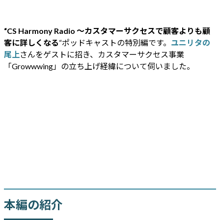
新
日
時
“CS Harmony Radio 〜カスタマーサクセスで顧客よりも顧
:
客に詳しくなる
“
ポッドキャストの特別編です。
ユニリタの
尾上
さんをゲストに招き、カスタマーサクセス事業
「Growwwing」の立ち上げ経緯について伺いました。
本編の紹介