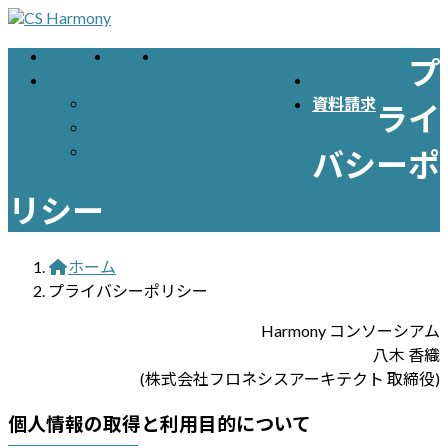
コ
ナ
ン
ビ
サービス
プラン
導入事例
プ
テ
ゲ
ブログ
お問い合わせ
ン
ー
お知らせ
資料請求
ライ
ツ
シ
ポッドキャスト配信エピソード
へ
ョ
ポッドキャストまとめ記事
バシーポ
ス
ン
キ
に
リシー
ッ
移
プ
動
ホーム
プライバシーポリシー
Harmony コンソーシアム
八木 香織
(株式会社フロネシスアーキテクト 取締役)
個人情報の取得と利用目的について